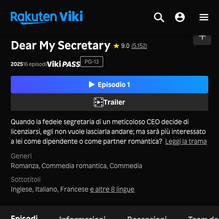
Casa
>
Serie
>
Tailandia
Dear My Secretary
9.0
(5,152)
PG-13
2025
16 episodi
Episodio 1
Trailer
Quando la fedele segretaria di un meticoloso CEO decide di
licenziarsi, egli non vuole lasciarla andare; ma sarà più interessato
a lei come dipendente o come partner romantica?
Leggi la trama
Generi
Romanza,
Commedia romantica,
Commedia
Sottotitoli
Inglese, Italiano, Francese
e altre 8 lingue
Episodi