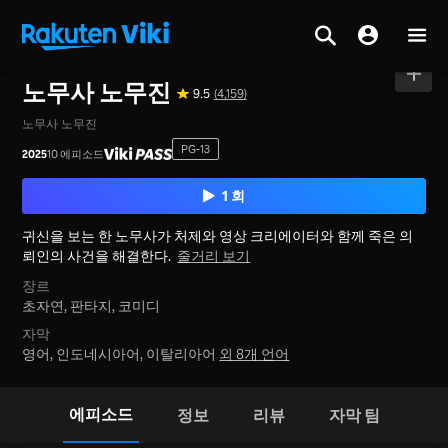
홈
>
시리즈
>
대한민국
노무사 노무진
9.5
(4,159)
노무사 노무진
PG-13
2025
10 에피소드
1 회
귀신을 보는 한 노무사가 처제와 영상 크리에이터와 함께 죽은 의
뢰인의 사건을 해결한다.
줄거리 보기
장르
초자연,
판타지,
코미디
자막
영어, 인도네시아어, 이탈리아어
외 8개 언어
에피소드
정보
리뷰
자막 팀