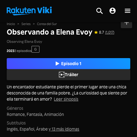
Inicio
>
Series
>
Corea del Sur
Observando a Elena Evoy
8.7
(1,017)
Observing Elena Evoy
G
2023
3 episodios
Episodio 1
Tráiler
Un encantador estudiante pierde el primer lugar ante una chica
desconocida de una familia pobre. ¿La curiosidad que siente por
ella terminará en amor?
Leer sinopsis
Géneros
Romance,
Fantasía,
Animación
Subtítulos
Inglés, Español, Árabe
y 13 más idiomas