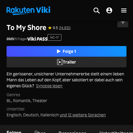
Startseite
>
Serie
>
Festland China
To My Shore
9.5
(14,832)
NC-17
2025
15 Folgen
Folge 1
Trailer
Ein gerissener, unsicherer Unternehmererbe stellt einem lieben
Mann das Leben auf den Kopf, aber sabotiert er dabei auch sein
eigenes Glück?
Synopse lesen
Genres
BL,
Romantik,
Theater
Untertitel
Englisch, Deutsch, Italienisch
und 12 weitere Sprachen
Folgen