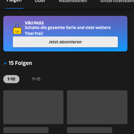
Über
Rezensionen
Untertitelteam
Schalte die gesamte Serie und viele weitere
Titel frei!
Jetzt abonnieren
15 Folgen
1-10
11-15