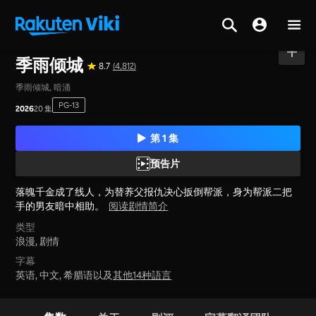
主页
>
系列节目
>
中国大陆
季雨倾城
8.7
(4,812)
季雨倾城, 暗涌
PG-13
2026
20 集
第 1 集
预告片
落魄千金成了线人，为替养父报仇决心扳倒帮派，身为帮派二把
手的男友暗中相助。
阅读剧情简介
类型
浪漫,
剧情
字幕
英语, 中文, 希腊语以及
其他14种語言