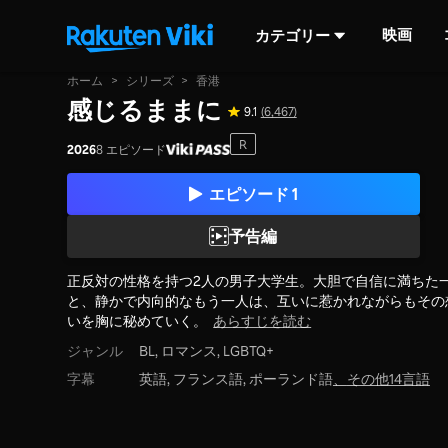
映画
カテゴリー
ホーム
>
シリーズ
>
香港
感じるままに
9.1
(6,467)
R
2026
8 エピソード
エピソード 1
予告編
正反対の性格を持つ2人の男子大学生。大胆で自信に満ちた
と、静かで内向的なもう一人は、互いに惹かれながらもその
いを胸に秘めていく。
あらすじを読む
ジャンル
BL,
ロマンス,
LGBTQ+
字幕
英語, フランス語, ポーランド語
、
その他14言語