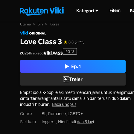
Filem
K
Kategori
Utama
>
Siri
>
Korea
Love Class 3
8.8
(2,251)
PG-13
2026
16 episod
Ep. 1
Treler
Empat idola K-pop lelaki mesti mencari jalan untuk mengimban
cinta "terlarang" antara satu sama lain dan terus hidup dalam
industri hiburan.
Baca sinopsis
Genre
BL,
Romance,
LGBTQ+
Sari kata
Inggeris, Hindi, Itali
dan 5 lagi