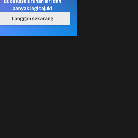
Buka keseluruhan siri dan
banyak lagi tajuk!
Langgan sekarang