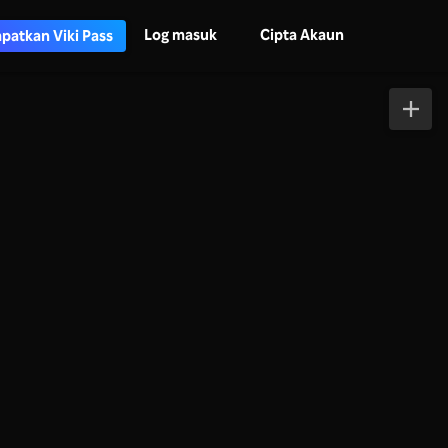
Log masuk
Cipta Akaun
patkan Viki Pass