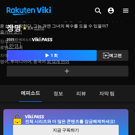
가족이 살해된 뒤 무희로 다시 태어난 한 여인이 도독의 저택에서 새로
홈
>
시리즈
>
중국 본토
운 삶을 시작한다. 그는 과연 그녀의 복수를 도울 수 있을까?
장명
8.4
(3,278)
줄거리 보기
2025
30 에피소드
장르
PG-13
로맨스,
사극
1 회
예고편
자막
영어, 루마니아어, 중국어
외 12개 언어
에피소드
정보
리뷰
자막 팀
전체 시리즈와 더 많은 콘텐츠를 잠금해제하세요!
지금 구독하기