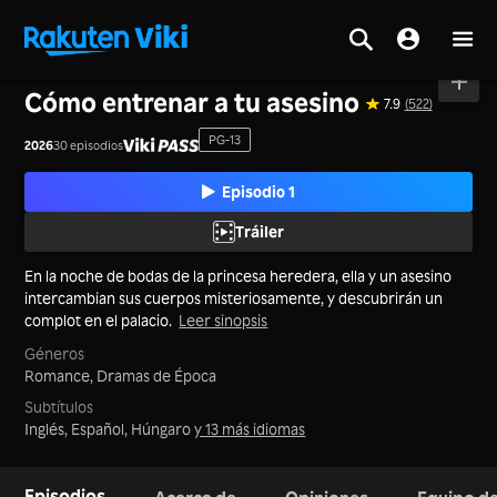
Inicio
>
Series
>
China Continental
Cómo entrenar a tu asesino
7.9
(522)
PG-13
2026
30 episodios
Episodio 1
Tráiler
En la noche de bodas de la princesa heredera, ella y un asesino
intercambian sus cuerpos misteriosamente, y descubrirán un
complot en el palacio.
Leer sinopsis
Géneros
Romance,
Dramas de Época
Subtítulos
Inglés, Español, Húngaro
y 13 más idiomas
Episodios