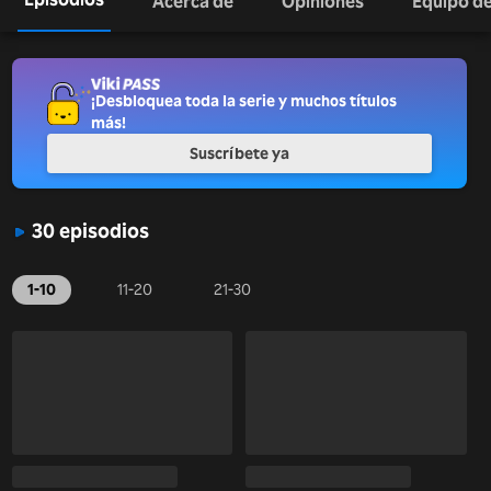
Acerca de
Opiniones
Equipo de
¡Desbloquea toda la serie y muchos títulos
más!
Suscríbete ya
30 episodios
1-10
11-20
21-30