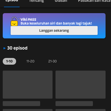
Tentang
Ulasan
Pasukan sari kata
Buka keseluruhan siri dan banyak lagi tajuk!
Langgan sekarang
30 episod
1-10
11-20
21-30