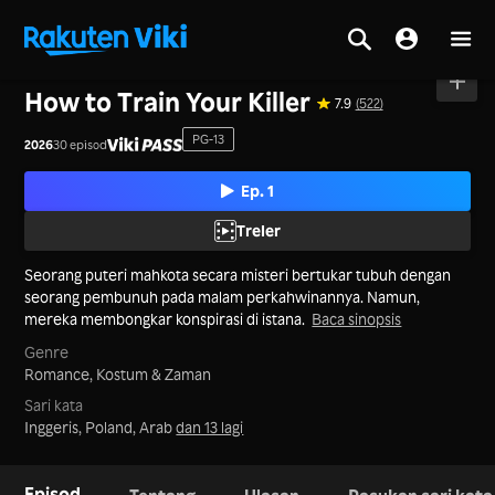
Utama
>
Siri
>
Tanah Besar China
How to Train Your Killer
7.9
(522)
PG-13
2026
30 episod
Ep. 1
Treler
Seorang puteri mahkota secara misteri bertukar tubuh dengan
seorang pembunuh pada malam perkahwinannya. Namun,
mereka membongkar konspirasi di istana.
Baca sinopsis
Genre
Romance,
Kostum & Zaman
Sari kata
Inggeris, Poland, Arab
dan 13 lagi
Episod