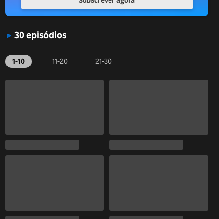
Subscrever agora
30 episódios
1-10
11-20
21-30