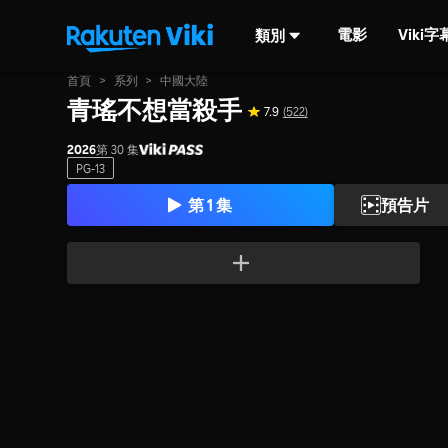
電影
Viki
類別
首頁
>
系列
>
中國大陸
青瑤不想當殺手
7.9
(522)
2026
第 30 集
PG-13
第 1 集
預告片