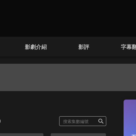
影劇介紹
影評
字幕
0