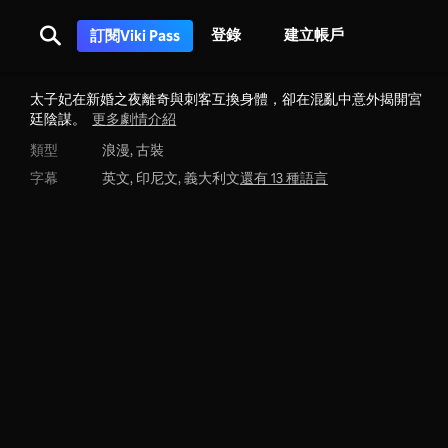
登錄
建立帳戶
訂閱Viki Pass
太子妃在新婚之夜離奇與刺客互換身體，卻在混亂中意外揭開宮
廷陰謀。
更多劇情介紹
類型
浪漫,
古裝
字幕
英文, 印尼文, 義大利文
還有 13 種語言