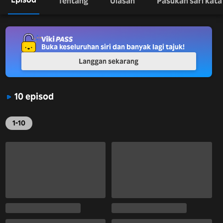
Tentang
Ulasan
Pasukan sari kata
Buka keseluruhan siri dan banyak lagi tajuk!
Langgan sekarang
10 episod
1-10