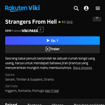
Utama
>
Siri
>
Korea
Strangers From Hell
9.2
(843)
R
2019
10 episod
Ep. 1
Treler
Seorang bakal penulis berpindah ke sebuah rumah kongsi yang
usang, hanya untuk mendapati bahawa jiran-jirannya yang
menyeramkan mungkin mahu membunuhnya.
Baca sinopsis
Genre
Seram,
Thriller & Suspens,
Drama
Sari kata
Inggeris, Romania, Portugis
dan 11 lagi
Episod