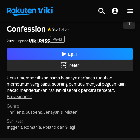
Utama
>
Siri
>
Korea
Confession
9.5
(1,451)
PG-13
2019
16 episod
Ep. 1
Treler
Untuk membersihkan nama bapanya daripada tuduhan
membunuh yang palsu, seorang pemuda menjadi peguam dan
nekad mendedahkan rasuah di sebalik perkara tersebut.
Baca sinopsis
Genre
Thriller & Suspens,
Jenayah & Misteri
Sari kata
Inggeris, Romania, Poland
dan 9 lagi