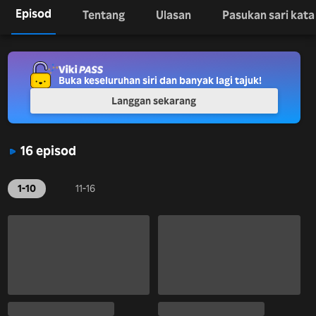
Episod
Tentang
Ulasan
Pasukan sari kata
Buka keseluruhan siri dan banyak lagi tajuk!
Langgan sekarang
16 episod
1-10
11-16