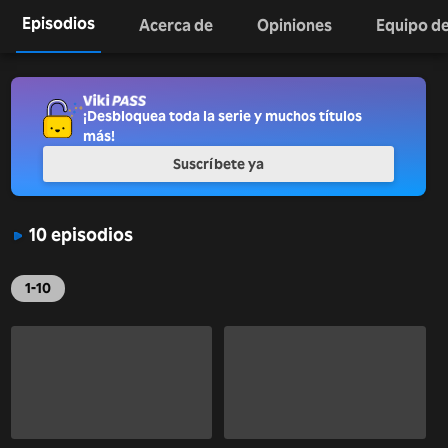
Episodios
Acerca de
Opiniones
Equipo de
¡Desbloquea toda la serie y muchos títulos
más!
Suscríbete ya
10 episodios
1-10