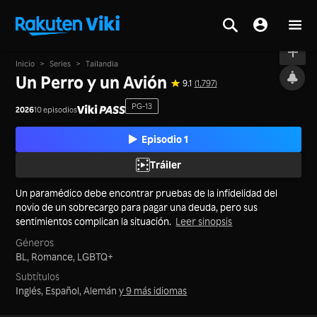
Al aire
Inicio
>
Series
>
Tailandia
Un Perro y un Avión
9.1
(1,797)
PG-13
2026
10 episodios
Episodio 1
Tráiler
Un paramédico debe encontrar pruebas de la infidelidad del
novio de un sobrecargo para pagar una deuda, pero sus
sentimientos complican la situación.
Leer sinopsis
Géneros
BL,
Romance,
LGBTQ+
Subtítulos
Inglés, Español, Alemán
y 9 más idiomas