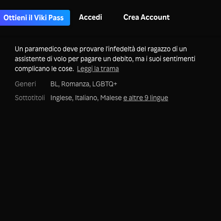
Accedi
Crea Account
Ottieni il Viki Pass
Un paramedico deve provare l'infedeltà del ragazzo di un
assistente di volo per pagare un debito, ma i suoi sentimenti
complicano le cose.
Leggi la trama
Generi
BL,
Romanza,
LGBTQ+
Sottotitoli
Inglese, Italiano, Malese
e altre 9 lingue