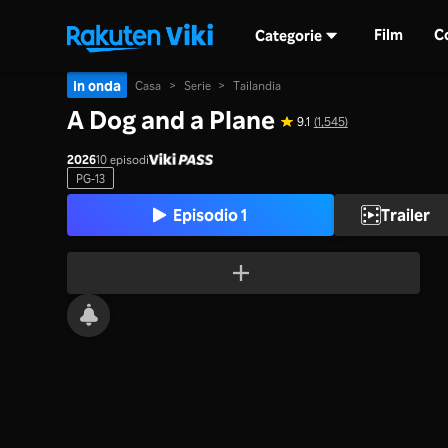
Film
C
Categorie
In onda
Casa
>
Serie
>
Tailandia
A Dog and a Plane
9.1
(1,545)
2026
10 episodi
PG-13
Episodio 1
Trailer