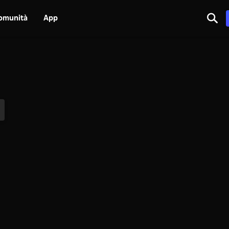
omunità
App