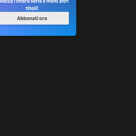
locca l'intera serie e molti altri
titoli!
Abbonati ora