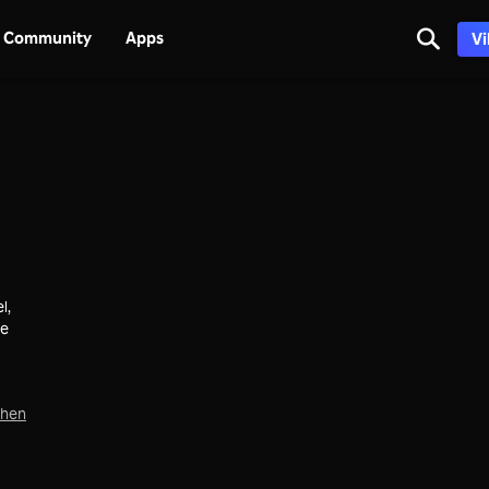
Community
Apps
Vi
l,
be
chen