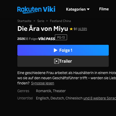
Filme
Kategorien
Startseite
>
Serie
>
Festland China
Die Ära von Miyu
9.1
(4,591)
PG-13
2026
38 Folgen
Folge 1
Trailer
Eine geschiedene Frau arbeitet als Haushälterin in einem Hote
wo sie auf den neuen Geschäftsführer trifft – werden sie Lie
finden?
Synopse lesen
Genres
Romantik,
Theater
Untertitel
Englisch, Deutsch, Chinesisch
und 8 weitere Spra