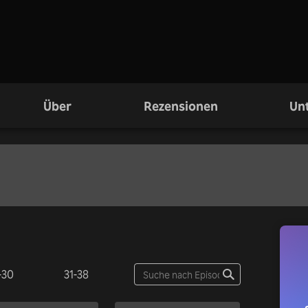
Über
Rezensionen
Unt
-30
31-38