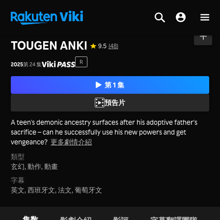
首頁
>
系列
>
日本
TOUGEN ANKI
9.5
(48)
R
2025
第 24 集
第 1 集
預告片
A teen's demonic ancestry surfaces after his adoptive father's
sacrifice – can he successfully use his new powers and get
vengeance?
更多劇情介紹
類型
玄幻,
動作,
動畫
字幕
英文, 西班牙文, 法文, 葡萄牙文
集数