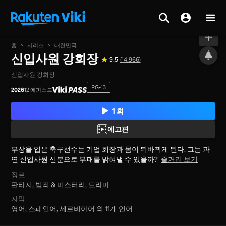
온에어
홈
>
시리즈
>
대한민국
신입사원 강회장
9.5
(14,966)
신입사원 강회장
PG-13
2026
12 에피소드
1 회
예고편
부상을 입은 축구선수는 기업 회장과 몸이 뒤바뀌게 된다. 그는 과
연 신입사원 신분으로 부패를 밝혀낼 수 있을까?
줄거리 보기
장르
판타지,
범죄 & 미스터리,
드라마
자막
영어, 스페인어, 세르비아어
외 11개 언어