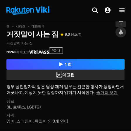
온에어
홈
>
시리즈
>
대한민국
거짓말이 사는 집
9.0
(4,574)
거짓말이 사는 집
PG-13
2026
8 에피소드
1 회
예고편
청부 살인업자의 젊은 남성 제거 임무는 친근한 형사가 등장하면서
어긋나고, 예상치 못한 감정까지 얽히기 시작한다.
줄거리 보기
장르
BL,
로맨스,
LGBTQ+
자막
영어, 스페인어, 독일어
외 8개 언어