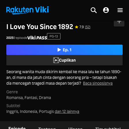
Beranda
>
Seri
>
Filipina
I Love You Since 1892
7.9
(52)
PG-13
2025
9 episode
Ep. 1
Cuplikan
Seorang wanita muda dikirim kembali ke masa lalu ke tahun 1890-
an, di mana dia jatuh cinta dengan seorang pria – tetapi bisakah
dia mencegah tragedi masa depan terjadi?
Baca sinopsisnya
Genre
Romansa,
Fantasi,
Drama
Subtitel
Inggris, Indonesia, Portugis
dan 12 lainnya
Episode