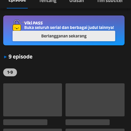
Tentang
Ulasan
Tim subtitel
Buka seluruh serial dan berbagai judul lainnya!
Berlangganan sekarang
9 episode
1-9