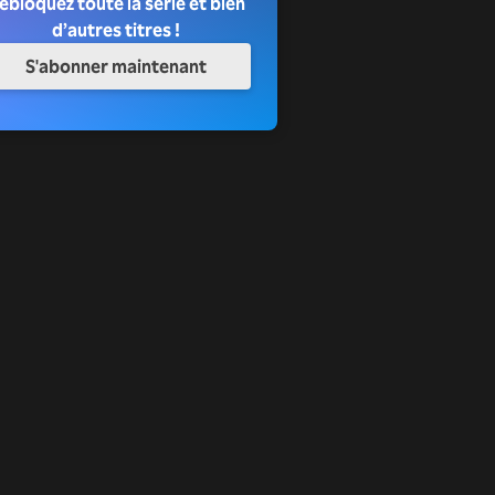
ébloquez toute la série et bien
d’autres titres !
S'abonner maintenant