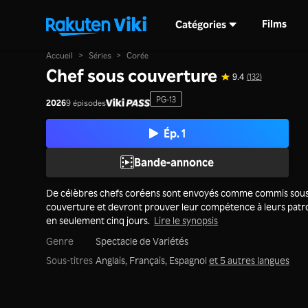
Films
Catégories
Accueil
>
Séries
>
Corée
Chef sous couverture
9.4
(132)
PG-13
2026
9 épisodes
Ép. 1
Bande-annonce
De célèbres chefs coréens sont envoyés comme commis sou
couverture et devront prouver leur compétence à leurs patr
en seulement cinq jours.
Lire le synopsis
Genre
Spectacle de Variétés
Sous-titres
Anglais, Français, Espagnol
et 5 autres langues