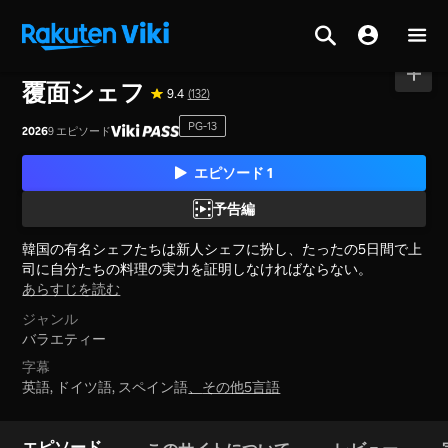
ホーム
>
シリーズ
>
韓国
覆面シェフ
9.4
(132)
PG-13
2026
9 エピソード
エピソード 1
予告編
韓国の有名シェフたちは新人シェフに扮し、たったの5日間で上
司に自分たちの料理の実力を証明しなければならない。
あらすじを読む
ジャンル
バラエティー
字幕
英語, ドイツ語, スペイン語
、
その他5言語
エピソード