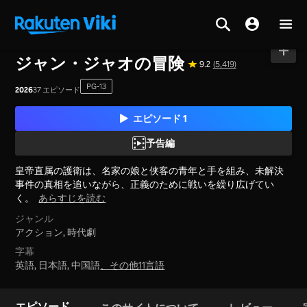
ホーム
>
シリーズ
>
中国本土
ジャン・ジャオの冒険
9.2
(5,419)
PG-13
2026
37 エピソード
エピソード 1
予告編
皇帝直属の護衛は、名家の娘と侠客の青年と手を組み、未解決
事件の真相を追いながら、正義のために戦いを繰り広げてい
く。
あらすじを読む
ジャンル
アクション,
時代劇
字幕
英語, 日本語, 中国語
、
その他11言語
エピソード