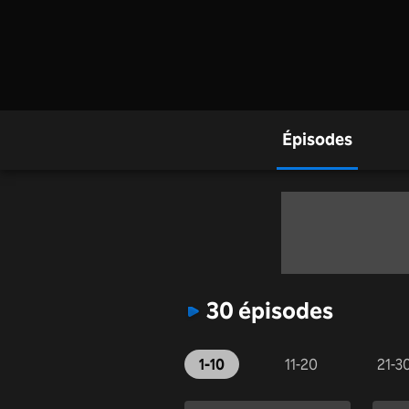
Épisodes
30 épisodes
1-10
11-20
21-3