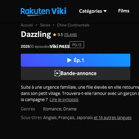
Films
Catégories
Accueil
>
Séries
>
Chine Continentale
Dazzling
9.5
(15,446)
PG-13
2026
30 épisodes
Ép. 1
Bande-annonce
Suite à une urgence familiale, une fille élevée en ville retourn
dans son petit village. Trouvera-t-elle l'amour avec un garçon
la campagne ?
Lire le synopsis
Genres
Romance,
Drame
Sous-titres
Anglais, Français, Japonais
et 14 autres langues