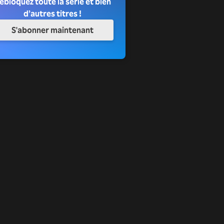
ébloquez toute la série et bien
d’autres titres !
S'abonner maintenant