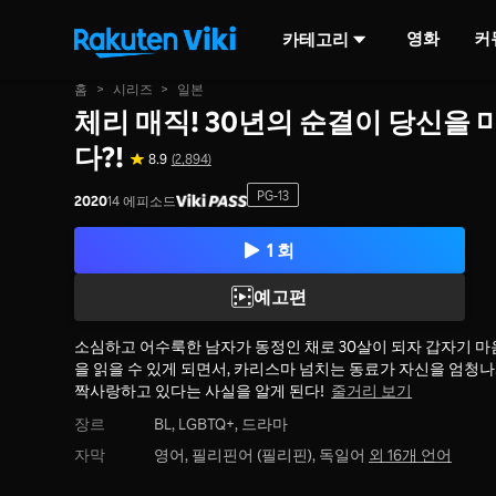
영화
커
카테고리
홈
>
시리즈
>
일본
체리 매직! 30년의 순결이 당신을 
다?!
8.9
(2,894)
PG-13
2020
14 에피소드
1 회
예고편
소심하고 어수룩한 남자가 동정인 채로 30살이 되자 갑자기 마
을 읽을 수 있게 되면서, 카리스마 넘치는 동료가 자신을 엄청
짝사랑하고 있다는 사실을 알게 된다!
줄거리 보기
장르
BL,
LGBTQ+,
드라마
자막
영어, 필리핀어 (필리핀), 독일어
외 16개 언어