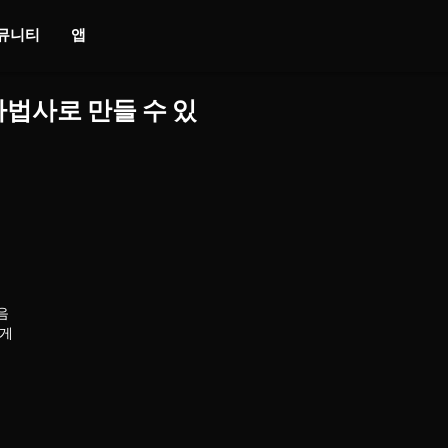
뮤니티
앱
마법사로 만들 수 있
음
나게