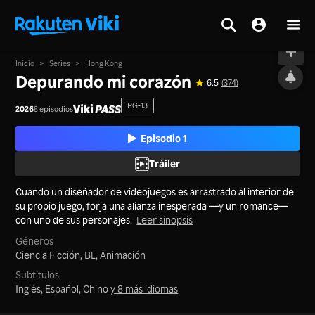
Al aire
Inicio
>
Series
>
Hong Kong
Depurando mi corazón
6.5
(374)
PG-13
2026
8 episodios
Episodio 1
Tráiler
Cuando un diseñador de videojuegos es arrastrado al interior de
su propio juego, forja una alianza inesperada —y un romance—
con uno de sus personajes.
Leer sinopsis
Géneros
Ciencia Ficción,
BL,
Animación
Subtítulos
Inglés, Español, Chino
y 8 más idiomas