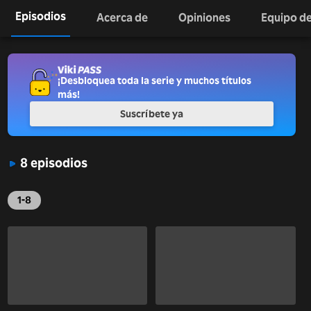
Episodios
Acerca de
Opiniones
Equipo de
¡Desbloquea toda la serie y muchos títulos
más!
Suscríbete ya
8 episodios
1-8