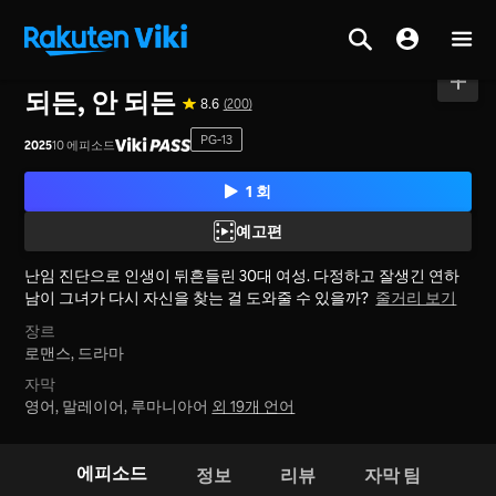
홈
>
시리즈
>
일본
되든, 안 되든
8.6
(200)
PG-13
2025
10 에피소드
1 회
예고편
난임 진단으로 인생이 뒤흔들린 30대 여성. 다정하고 잘생긴 연하
남이 그녀가 다시 자신을 찾는 걸 도와줄 수 있을까?
줄거리 보기
장르
로맨스,
드라마
자막
영어, 말레이어, 루마니아어
외 19개 언어
에피소드
정보
리뷰
자막 팀