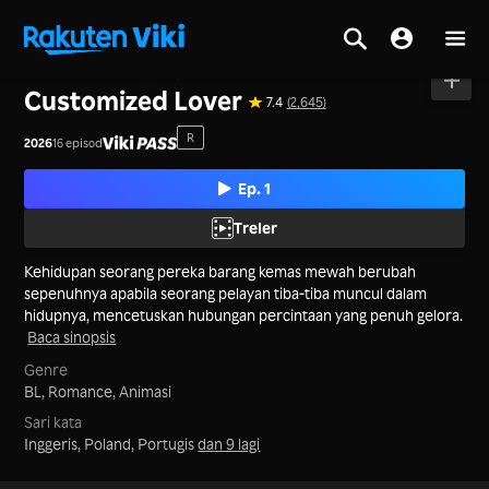
Utama
>
Siri
>
Hong Kong
Customized Lover
7.4
(2,645)
R
2026
16 episod
Ep. 1
Treler
Kehidupan seorang pereka barang kemas mewah berubah
sepenuhnya apabila seorang pelayan tiba-tiba muncul dalam
hidupnya, mencetuskan hubungan percintaan yang penuh gelora.
Baca sinopsis
Genre
BL,
Romance,
Animasi
Sari kata
Inggeris, Poland, Portugis
dan 9 lagi