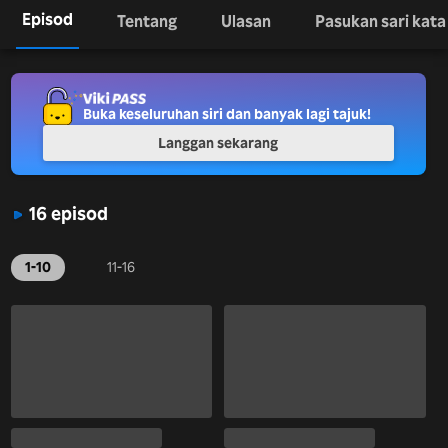
Episod
Tentang
Ulasan
Pasukan sari kata
Buka keseluruhan siri dan banyak lagi tajuk!
Langgan sekarang
16 episod
1-10
11-16