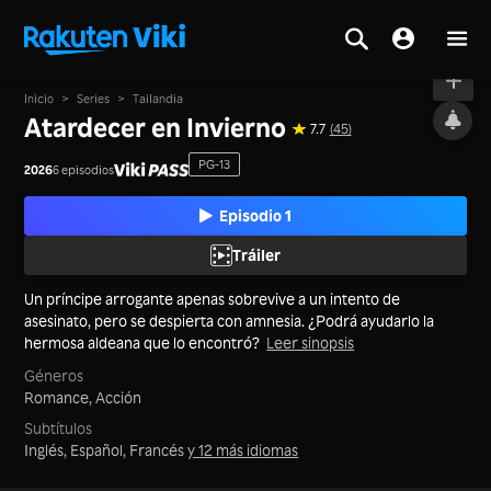
Al aire
Inicio
>
Series
>
Tailandia
Atardecer en Invierno
7.7
(45)
PG-13
2026
6 episodios
Episodio 1
Tráiler
Un príncipe arrogante apenas sobrevive a un intento de
asesinato, pero se despierta con amnesia. ¿Podrá ayudarlo la
hermosa aldeana que lo encontró?
Leer sinopsis
Géneros
Romance,
Acción
Subtítulos
Inglés, Español, Francés
y 12 más idiomas