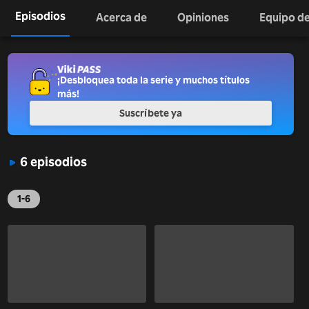
Episodios
Acerca de
Opiniones
Equipo de
¡Desbloquea toda la serie y muchos títulos
más!
Suscríbete ya
6 episodios
1-6