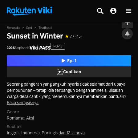
Tayang
Beranda
>
Seri
>
Thailand
Sunset in Winter
7.7
(45)
PG-13
2026
8 episode
Ep. 1
Cuplikan
Seorang pangeran yang angkuh nyaris tidak selamat dari upaya
pembunuhan – tetapi dia terbangun dengan amnesia. Bisakah
warga desa cantik yang menemukannya memberikan bantuan?
Baca sinopsisnya
Genre
Romansa,
Aksi
Subtitel
Inggris, Indonesia, Portugis
dan 12 lainnya