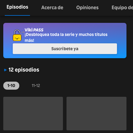
Episodios
Acerca de
Opiniones
Equipo de
¡Desbloquea toda la serie y muchos títulos
más!
Suscríbete ya
12 episodios
1-10
11-12