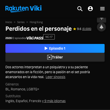
Al aire
Inicio
>
Series
>
Hong Kong
Perdidos en el personaje
9.6
(8,686)
NC-17
2026
12 episodios
Episodio 1
Tráiler
Dos actores interpretan a un psiquiatra y a su paciente
enamorados en la ficción, pero la pasión en el set podría
alcanzarlos en la vida real.
Leer sinopsis
Géneros
BL,
Romance,
LGBTQ+
Subtítulos
Inglés, Español, Francés
y 9 más idiomas