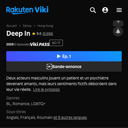
À l'antenne
Accueil
>
Séries
>
Hong-Kong
Deep In
9.6
(8,686)
NC-17
2026
12 épisodes
Ép. 1
Bande-annonce
Deux acteurs masculins jouent un patient et un psychiatre
devenant amants, mais leurs sentiments fictifs débordent dans
leur vie réelle.
Lire le synopsis
Genres
BL,
Romance,
LGBTQ+
Sous-titres
Anglais, Français, Roumain
et 9 autres langues