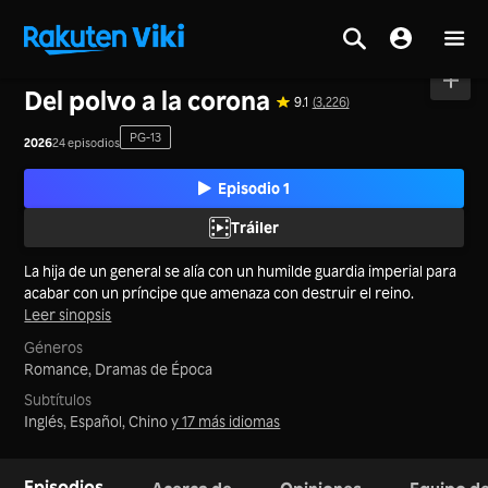
Inicio
>
Series
>
China Continental
Del polvo a la corona
9.1
(3,226)
PG-13
2026
24 episodios
Episodio 1
Tráiler
La hija de un general se alía con un humilde guardia imperial para
acabar con un príncipe que amenaza con destruir el reino.
Leer sinopsis
Géneros
Romance,
Dramas de Época
Subtítulos
Inglés, Español, Chino
y 17 más idiomas
Episodios