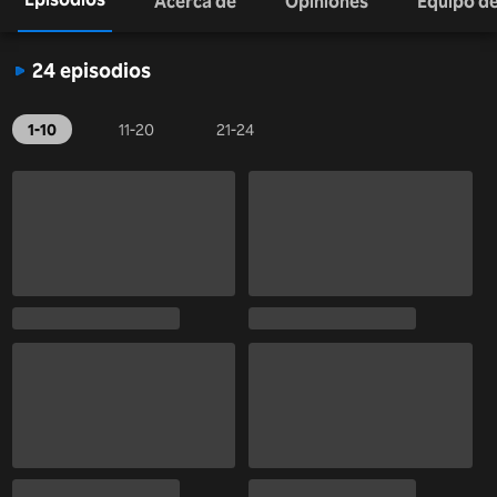
Acerca de
Opiniones
Equipo de
24 episodios
1-10
11-20
21-24