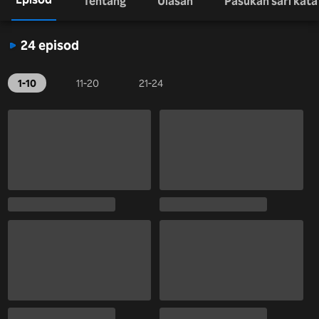
Tentang
Ulasan
Pasukan sari kata
24 episod
1-10
11-20
21-24