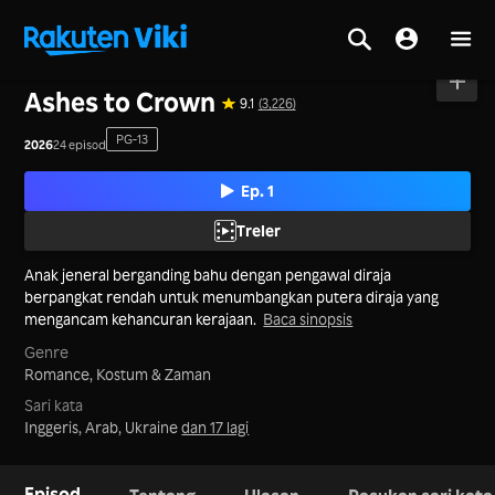
Utama
>
Siri
>
Tanah Besar China
Ashes to Crown
9.1
(3,226)
PG-13
2026
24 episod
Ep. 1
Treler
Anak jeneral berganding bahu dengan pengawal diraja
berpangkat rendah untuk menumbangkan putera diraja yang
mengancam kehancuran kerajaan.
Baca sinopsis
Genre
Romance,
Kostum & Zaman
Sari kata
Inggeris, Arab, Ukraine
dan 17 lagi
Episod