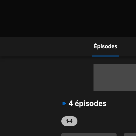
Épisodes
4 épisodes
1-4