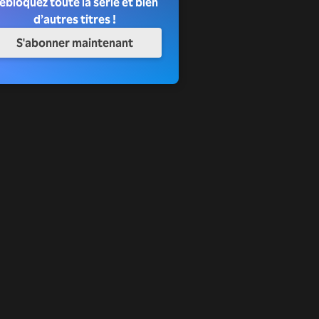
ébloquez toute la série et bien
d’autres titres !
S'abonner maintenant