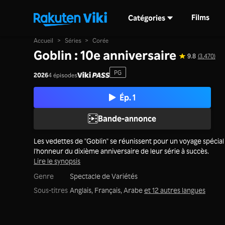
Films
Catégories
Accueil
>
Séries
>
Corée
Goblin : 10e anniversaire
9.8
(3,470)
PG
2026
4 épisodes
Ép. 1
Bande-annonce
Les vedettes de "Goblin" se réunissent pour un voyage spécial
l'honneur du dixième anniversaire de leur série à succès.
Lire le synopsis
Genre
Spectacle de Variétés
Sous-titres
Anglais, Français, Arabe
et 12 autres langues