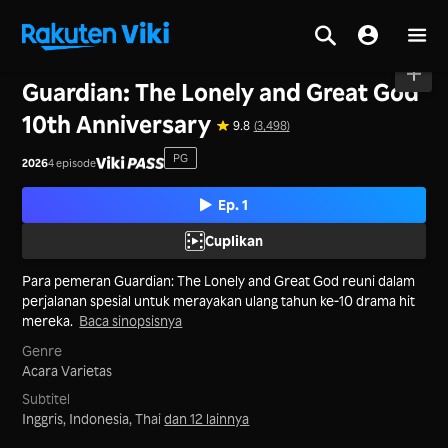
Beranda
>
Seri
>
Korea
Guardian: The Lonely and Great God
10th Anniversary
9.8
(3,498)
PG
2026
4 episode
Ep. 1
Cuplikan
Para pemeran Guardian: The Lonely and Great God reuni dalam
perjalanan spesial untuk merayakan ulang tahun ke-10 drama hit
mereka.
Baca sinopsisnya
Genre
Acara Varietas
Subtitel
Inggris, Indonesia, Thai
dan 12 lainnya