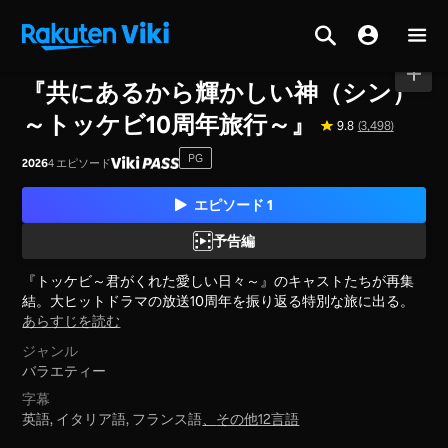
ホーム
>
シリーズ
>
韓国
『共にあるから輝かしい神（シン）
～トッケビ10周年旅行～』
9.8
(3,498)
PG
2026
4 エピソード
エピソード 1
予告編
『トッケビ～君がくれた愛しい日々～』のキャストたちが再集
結。大ヒットドラマの放送10周年を振り返る特別な旅に出る。
あらすじを読む
ジャンル
バラエティー
字幕
英語, イタリア語, フランス語
、
その他12言語