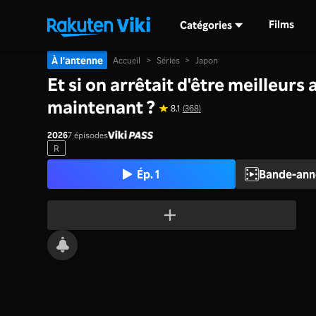
Films
Catégories
À l'antenne
Accueil
>
Séries
>
Japon
Et si on arrêtait d'être meilleurs 
maintenant ?
8.1
(368)
2026
7 épisodes
R
Ép. 1
Bande-ann