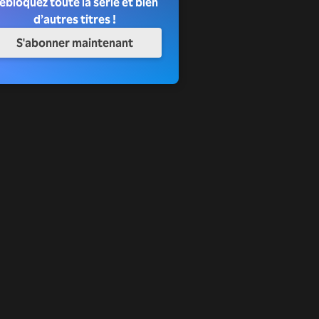
ébloquez toute la série et bien
d’autres titres !
S'abonner maintenant