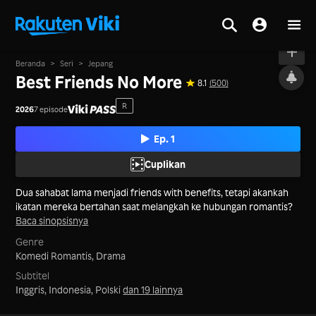
Tayang
Beranda
>
Seri
>
Jepang
Best Friends No More
8.1
(500)
R
2026
7 episode
Ep. 1
Cuplikan
Dua sahabat lama menjadi friends with benefits, tetapi akankah
ikatan mereka bertahan saat melangkah ke hubungan romantis?
Baca sinopsisnya
Genre
Komedi Romantis,
Drama
Subtitel
Inggris, Indonesia, Polski
dan 19 lainnya