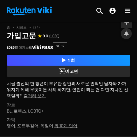
온에어
홈
>
시리즈
>
대만
가입고문
9.0
(1,030)
NC-17
2026
10 에피소드
1 회
예고편
시골 출신의 한 청년이 부유한 집안의 새로운 인척인 남자와 가까
워지기 위해 무엇이든 하려 하지만, 연인이 되는 건 과연 지나친 선
택일까?
줄거리 보기
장르
BL,
로맨스,
LGBTQ+
자막
영어, 포르투갈어, 독일어
외 10개 언어