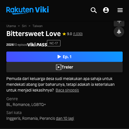
Dalam siaran
Utama
>
Siri
>
Taiwan
Bittersweet Love
9.0
(1,030)
NC-17
2026
10 episod
Ep. 1
Treler
Pemuda dari keluarga desa sudi melakukan apa sahaja untuk
mendekati abang ipar baharunya, tetapi adakah ia keterlaluan
untuk menjadi kekasihnya?
Baca sinopsis
Genre
BL,
Romance,
LGBTQ+
Sari kata
Inggeris, Romania, Perancis
dan 10 lagi