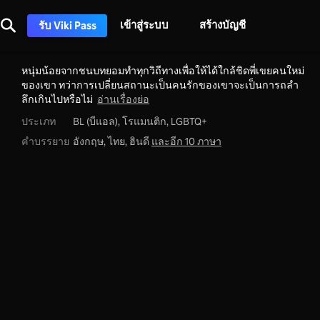
เข้าสู่ระบบ
สร้างบัญชี
รับ Viki Pass
หนุ่มน้อยจากชนบทยอมทำทุกวิถีทางเพื่อให้ได้ใกล้ชิดพี่เขยคนใหม่
ของเขา ทว่าการเปลี่ยนสถานะเป็นคนรักของเขาจะเป็นการถลำ
ลึกเกินไปหรือไม่
อ่านเรื่องย่อ
ประเภท
BL (บีแอล),
โรแมนติก,
LGBTQ+
คำบรรยาย
อังกฤษ, ไทย, ฮินดี
และอีก 10 ภาษา