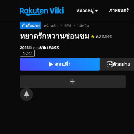
ภาพยนตร์
หมวดหมู่
กำลังฉาย
หน้าหลัก
>
ซีรีส์
>
ไต้หวัน
หยาดรักหวานซ่อนขม
9.0
(1,044)
2026
10 ตอน
NC-17
ตอนที่ 1
ตัวอย่าง