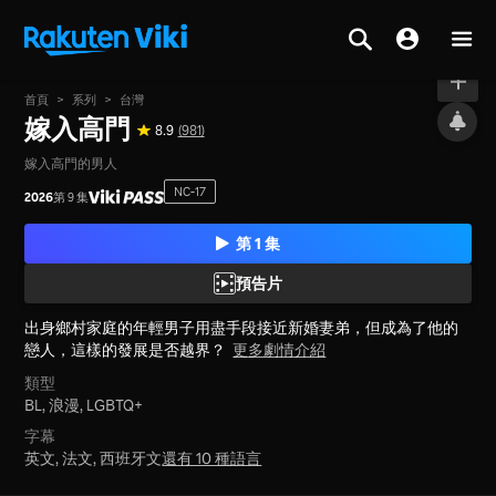
現正熱映中
首頁
>
系列
>
台灣
嫁入高門
8.9
(981)
嫁入高門的男人
NC-17
2026
第 9 集
第 1 集
預告片
出身鄉村家庭的年輕男子用盡手段接近新婚妻弟，但成為了他的
戀人，這樣的發展是否越界？
更多劇情介紹
類型
BL,
浪漫,
LGBTQ+
字幕
英文, 法文, 西班牙文
還有 10 種語言