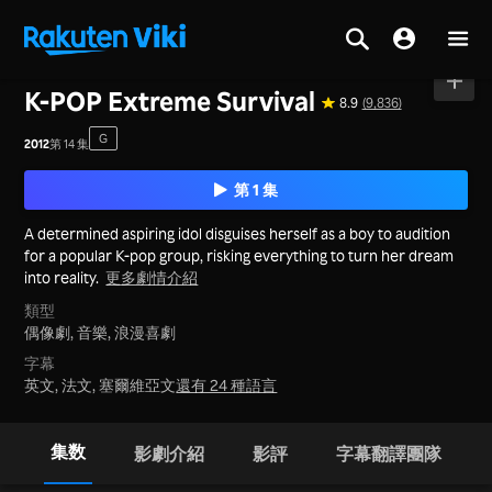
首頁
>
系列
>
韓國
K-POP Extreme Survival
8.9
(9,836)
G
2012
第 14 集
第 1 集
A determined aspiring idol disguises herself as a boy to audition
for a popular K-pop group, risking everything to turn her dream
into reality.
更多劇情介紹
類型
偶像劇,
音樂,
浪漫喜劇
字幕
英文, 法文, 塞爾維亞文
還有 24 種語言
集数
影劇介紹
影評
字幕翻譯團隊