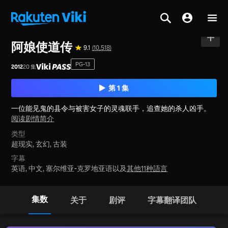
主页
>
系列节目
>
韩国
阿娘使道传
9.1
(10,518)
PG-13
2012
20 集
第 1 集
一位能见鬼的县令与被害女子的灵魂联手，追查她的杀人凶手。
阅读剧情简介
类型
超现实,
玄幻,
古装
字幕
英语, 中文, 塞尔维亚-克罗地亚语以及
其他11种語言
集数
关于
剧评
字幕翻译团队