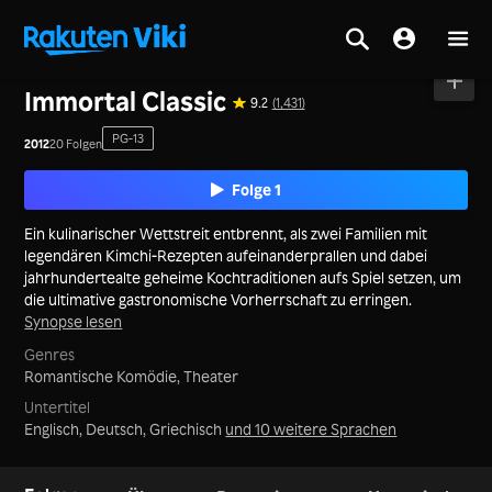
Startseite
>
Serie
>
Korea
Immortal Classic
9.2
(1,431)
PG-13
2012
20 Folgen
Folge 1
Ein kulinarischer Wettstreit entbrennt, als zwei Familien mit
legendären Kimchi-Rezepten aufeinanderprallen und dabei
jahrhundertealte geheime Kochtraditionen aufs Spiel setzen, um
die ultimative gastronomische Vorherrschaft zu erringen.
Synopse lesen
Genres
Romantische Komödie,
Theater
Untertitel
Englisch, Deutsch, Griechisch
und 10 weitere Sprachen