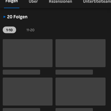
Folgen
Über
Rezensionen
Untertitelteam
20 Folgen
1-10
11-20