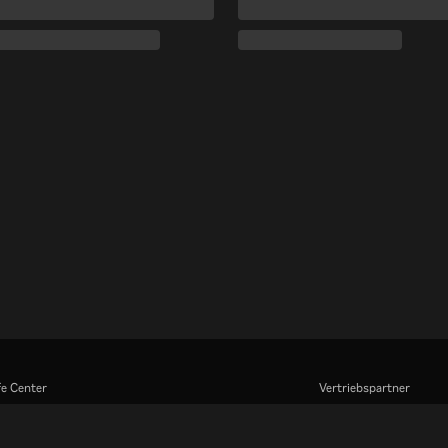
fe Center
Vertriebspartner
eiten Sie mit uns zusammen
Werbefachkräfte
Pressezentrum