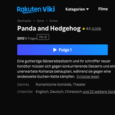
Filme
Kategorien
Startseite
>
Serie
>
Korea
Panda and Hedgehog
9.0
(5,599)
PG-13
2012
16 Folgen
Folge 1
Eine gutherzige Bäckereibesitzerin und ihr schroffer neuer
Konditor müssen sich gegen konkurrierende Desserts und ei
unerwartete Romanze behaupten, während sie gegen eine
landesweite Kuchen-Kette kämpfen.
Synopse lesen
Genres
Romantische Komödie,
Theater
Untertitel
Englisch, Deutsch, Chinesisch
und 22 weitere Spr