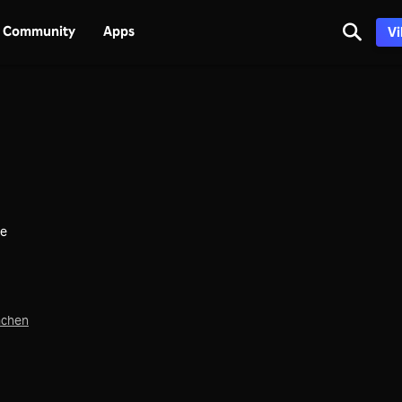
Community
Apps
Vi
ne
achen