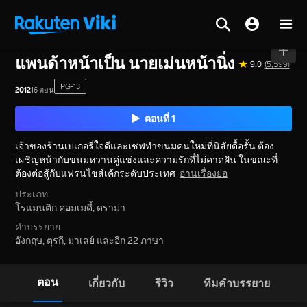
หน้าหลัก
>
ซีรีส์
>
เกาหลีใต้
แพนด้าหน้าเป็น นายเม่นหน้านิ่ง
9.0
(5,599)
PG-13
2012
16 ตอน
ตอนที่ 1
เจ้าของร้านเบเกอรี่ใจดีและเชฟทำขนมคนใหม่ที่นิสัยดื้อรั้น ต้อง
เผชิญหน้ากับขนมหวานคู่แข่งและความรักที่ไม่คาดฝัน ในขณะที่
ต้องต่อสู้กับแฟรนไชส์เค้กระดับประเทศ
อ่านเรื่องย่อ
ประเภท
โรแมนติก คอมเมดี้,
ดราม่า
คำบรรยาย
อังกฤษ, ตุรกี, มาเลย์
และอีก 22 ภาษา
ตอน
เกี่ยวกับ
รีวิว
ทีมคำบรรยาย