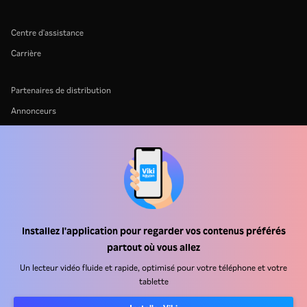
Centre d'assistance
Carrière
Partenaires de distribution
Annonceurs
Centre de presse
Conditions d'utilisation
Politique de confidentialité
Politique relative aux cookies et aux technologies de suivi
Politique de droits d'auteur
Installez l'application pour regarder vos contenus préférés
partout où vous allez
Un lecteur vidéo fluide et rapide, optimisé pour votre téléphone et votre
tablette